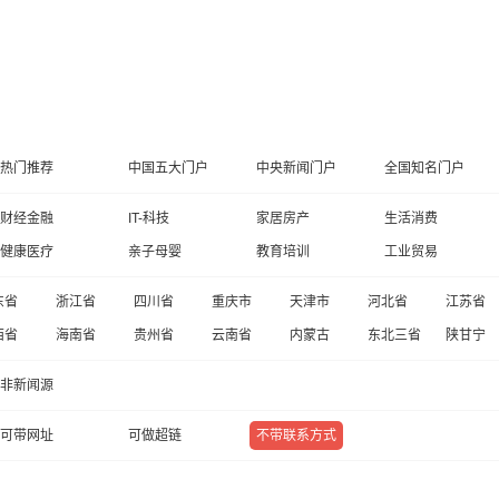
热门推荐
中国五大门户
中央新闻门户
全国知名门户
财经金融
IT-科技
家居房产
生活消费
健康医疗
亲子母婴
教育培训
工业贸易
东省
浙江省
四川省
重庆市
天津市
河北省
江苏省
西省
海南省
贵州省
云南省
内蒙古
东北三省
陕甘宁
非新闻源
可带网址
可做超链
不带联系方式