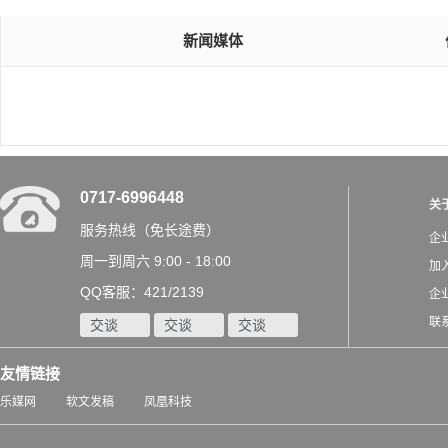
新闻媒体
0717-6996448
关
服务热线（免长途费）
企
周一到周六 9:00 - 18:00
加
QQ客服：421/2139
企
联
交谈
交谈
交谈
友情链接
乐媒网
软文发稿
凤凰科技