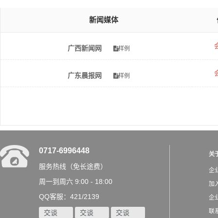
新闻媒体
广西新闻网
样例
广东晨报网
样例
0717-6996448
关
服务热线（免长途费）
企
周一到周六 9:00 - 18:00
加
QQ客服：421/2139
企
联
交谈
交谈
交谈