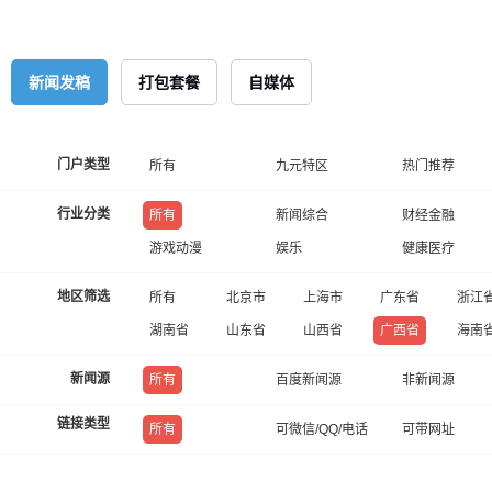
新闻发稿
打包套餐
自媒体
门户类型
所有
九元特区
热门推荐
行业分类
所有
新闻综合
财经金融
游戏动漫
娱乐
健康医疗
地区筛选
所有
北京市
上海市
广东省
浙江
湖南省
山东省
山西省
广西省
海南
新闻源
所有
百度新闻源
非新闻源
链接类型
所有
可微信/QQ/电话
可带网址