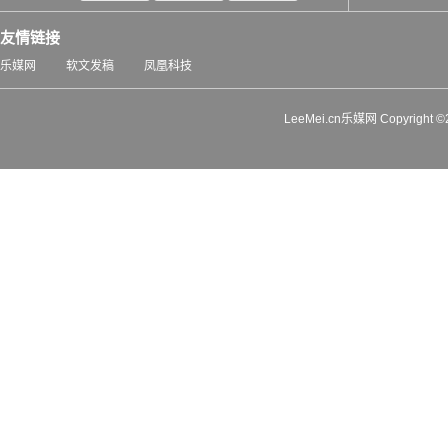
友情链接
乐媒网
软文发稿
凤凰科技
LeeMei.cn乐媒网 Copyrigh