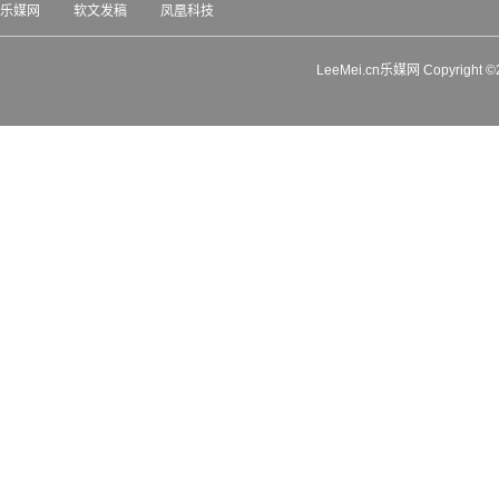
乐媒网
软文发稿
凤凰科技
LeeMei.cn乐媒网 Copyrigh