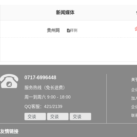
新闻媒体
贵州网
样例
0717-6996448
关
服务热线（免长途费）
企
周一到周六 9:00 - 18:00
加
QQ客服：421/2139
企
联
交谈
交谈
交谈
友情链接