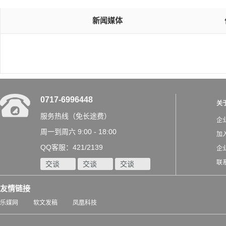
新闻媒体
0717-6996448
关
服务热线（免长途费）
企
周一到周六 9:00 - 18:00
加
QQ客服：421/2139
企
联
交谈
交谈
交谈
友情链接
乐媒网
软文发稿
凤凰科技