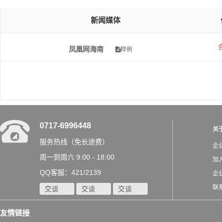
新闻媒体
凤凰网海南
样例
0717-6996448
关
服务热线（免长途费）
企
周一到周六 9:00 - 18:00
加
QQ客服：421/2139
企
联
交谈
交谈
交谈
友情链接