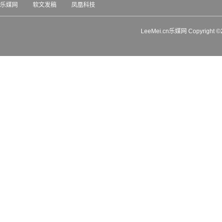
乐媒网
软文发稿
凤凰科技
LeeMei.cn乐媒网 Copyrigh