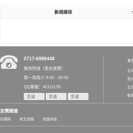
新闻媒体
0717-6996448
关
服务热线（免长途费）
企
周一到周六 9:00 - 18:00
加
QQ客服：421/2139
企
联
交谈
交谈
交谈
友情链接
乐媒网
软文发稿
凤凰科技