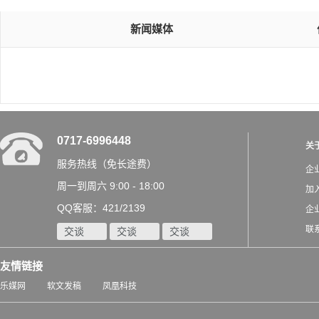
新闻媒体
0717-6996448
关
服务热线（免长途费）
企
周一到周六 9:00 - 18:00
加
QQ客服：421/2139
企
联
交谈
交谈
交谈
友情链接
乐媒网
软文发稿
凤凰科技