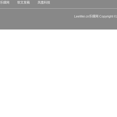
乐媒网
软文发稿
凤凰科技
LeeMei.cn乐媒网 Copyrigh