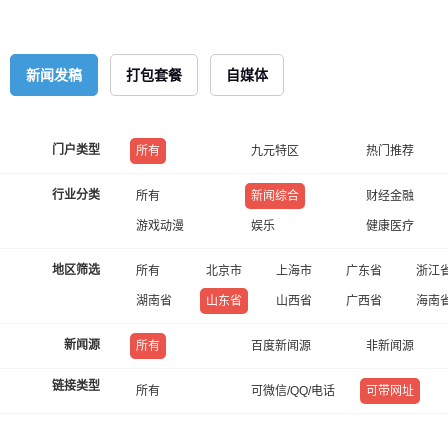
新闻发稿
打包套餐
自媒体
门户类型
所有
九元特区
热门推荐
行业分类
所有
新闻综合
财经金融
游戏动漫
娱乐
健康医疗
地区筛选
所有
北京市
上海市
广东省
浙江
湖南省
山东省
山西省
广西省
海南
新闻源
所有
百度新闻源
非新闻源
链接类型
所有
可微信/QQ/电话
可带网址