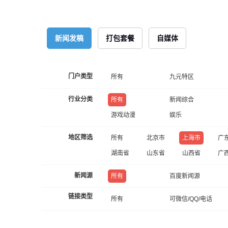
新闻发稿
打包套餐
自媒体
门户类型
所有
九元特区
行业分类
所有
新闻综合
游戏动漫
娱乐
地区筛选
所有
北京市
上海市
广
湖南省
山东省
山西省
广
新闻源
所有
百度新闻源
链接类型
所有
可微信/QQ/电话