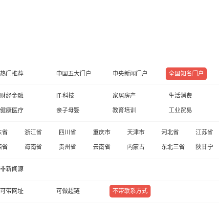
热门推荐
中国五大门户
中央新闻门户
全国知名门户
财经金融
IT-科技
家居房产
生活消费
健康医疗
亲子母婴
教育培训
工业贸易
东省
浙江省
四川省
重庆市
天津市
河北省
江苏省
西省
海南省
贵州省
云南省
内蒙古
东北三省
陕甘宁
非新闻源
可带网址
可做超链
不带联系方式