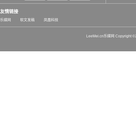
友情链接
乐媒网
软文发稿
凤凰科技
LeeMei.cn乐媒网 Copyrigh