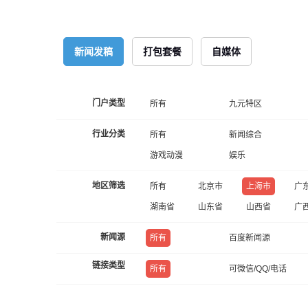
新闻发稿
打包套餐
自媒体
门户类型
所有
九元特区
行业分类
所有
新闻综合
游戏动漫
娱乐
地区筛选
所有
北京市
上海市
广
湖南省
山东省
山西省
广
新闻源
所有
百度新闻源
链接类型
所有
可微信/QQ/电话