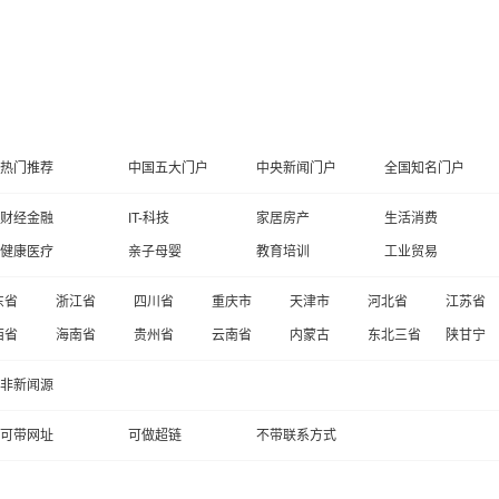
热门推荐
中国五大门户
中央新闻门户
全国知名门户
财经金融
IT-科技
家居房产
生活消费
健康医疗
亲子母婴
教育培训
工业贸易
东省
浙江省
四川省
重庆市
天津市
河北省
江苏省
西省
海南省
贵州省
云南省
内蒙古
东北三省
陕甘宁
非新闻源
可带网址
可做超链
不带联系方式