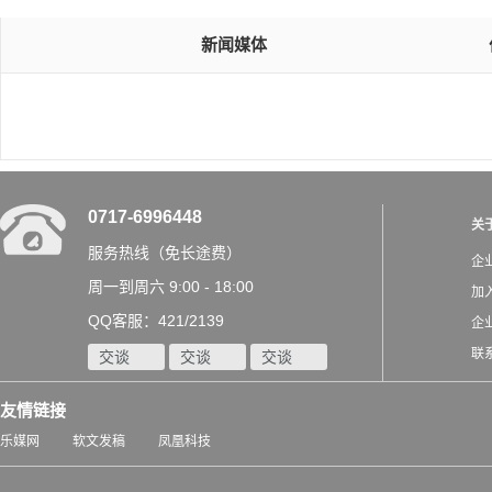
新闻媒体
0717-6996448
关
服务热线（免长途费）
企
周一到周六 9:00 - 18:00
加
QQ客服：421/2139
企
联
交谈
交谈
交谈
友情链接
乐媒网
软文发稿
凤凰科技