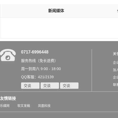
新闻媒体
0717-6996448
关
服务热线（免长途费）
企
周一到周六 9:00 - 18:00
加
QQ客服：421/2139
企
联
交谈
交谈
交谈
友情链接
乐媒网
软文发稿
凤凰科技