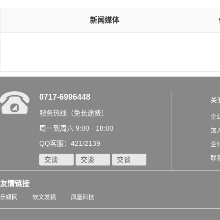
新闻媒体
0717-6996448
关
服务热线（免长途费）
企
周一到周六 9:00 - 18:00
加
QQ客服：421/2139
企
联
交谈
交谈
交谈
友情链接
乐媒网
软文发稿
凤凰科技