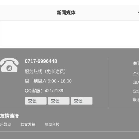
新闻媒体
0717-6996448
关
服务热线（免长途费）
企
周一到周六 9:00 - 18:00
加
QQ客服：421/2139
企
联
交谈
交谈
交谈
友情链接
乐媒网
软文发稿
凤凰科技