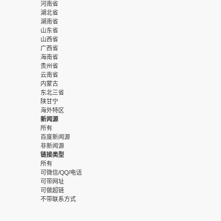
河南省
湖北省
湖南省
山东省
山西省
广西省
海南省
贵州省
云南省
内蒙古
东北三省
陕甘宁
海外特区
新闻源
所有
百度新闻源
非新闻源
链接类型
所有
可微信/QQ/电话
可带网址
可做超链
不带联系方式