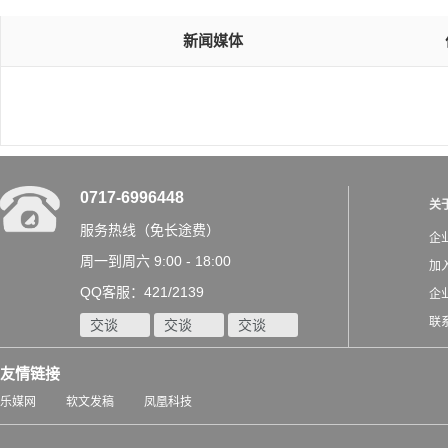
新闻媒体
0717-6996448
关
服务热线（免长途费）
企
周一到周六 9:00 - 18:00
加
QQ客服：421/2139
企
联
交谈
交谈
交谈
友情链接
乐媒网
软文发稿
凤凰科技