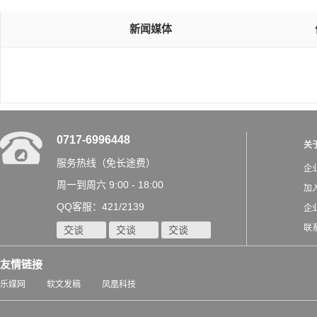
新闻媒体
0717-6996448
关
服务热线（免长途费）
企
周一到周六 9:00 - 18:00
加
QQ客服：421/2139
企
联
交谈
交谈
交谈
友情链接
乐媒网
软文发稿
凤凰科技