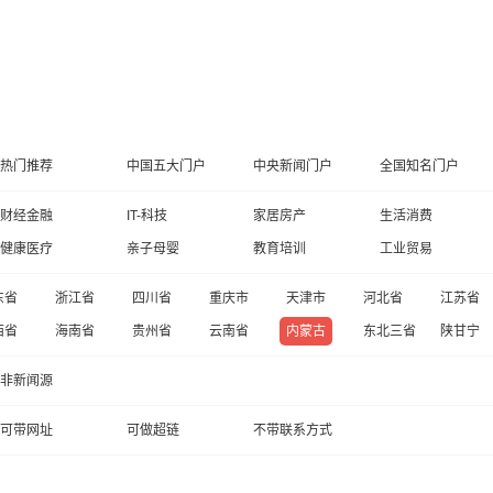
热门推荐
中国五大门户
中央新闻门户
全国知名门户
财经金融
IT-科技
家居房产
生活消费
健康医疗
亲子母婴
教育培训
工业贸易
东省
浙江省
四川省
重庆市
天津市
河北省
江苏省
西省
海南省
贵州省
云南省
内蒙古
东北三省
陕甘宁
非新闻源
可带网址
可做超链
不带联系方式