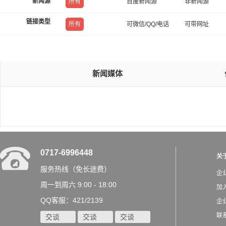
新闻源
所有
百度新闻源
非新闻源
链接类型
所有
可微信/QQ/电话
可带网址
新闻媒体
0717-6996448
关
服务热线（免长途费）
企
周一到周六 9:00 - 18:00
加
QQ客服：421/2139
企
联
交谈
交谈
交谈