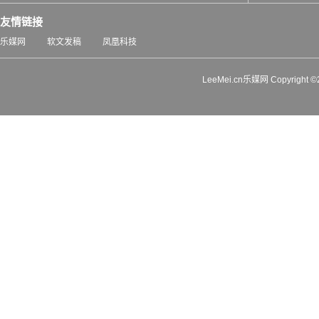
友情链接
乐媒网
软文发稿
凤凰科技
LeeMei.cn乐媒网 Copyrigh