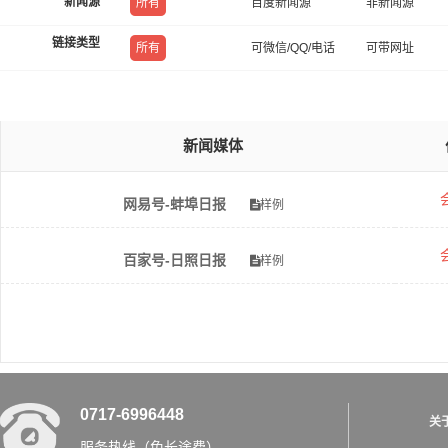
新闻源
所有
百度新闻源
非新闻源
链接类型
所有
可微信/QQ/电话
可带网址
新闻媒体
网易号-蚌埠日报
样例
百家号-日照日报
样例
0717-6996448
关
服务热线（免长途费）