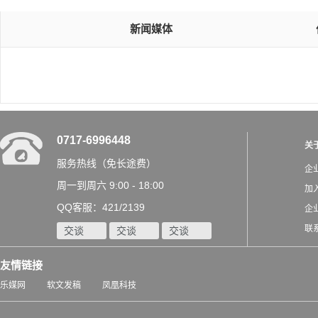
新闻媒体
0717-6996448
关
服务热线（免长途费）
企
周一到周六 9:00 - 18:00
加
QQ客服：421/2139
企
联
交谈
交谈
交谈
友情链接
乐媒网
软文发稿
凤凰科技