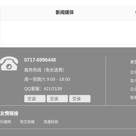
新闻媒体
0717-6996448
关
服务热线（免长途费）
企
周一到周六 9:00 - 18:00
加
QQ客服：421/2139
企
联
交谈
交谈
交谈
友情链接
乐媒网
软文发稿
凤凰科技