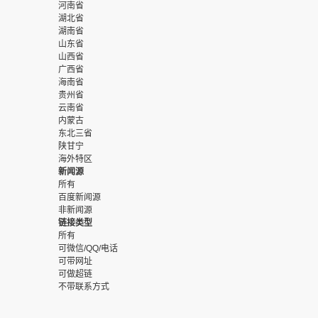
河南省
湖北省
湖南省
山东省
山西省
广西省
海南省
贵州省
云南省
内蒙古
东北三省
陕甘宁
海外特区
新闻源
所有
百度新闻源
非新闻源
链接类型
所有
可微信/QQ/电话
可带网址
可做超链
不带联系方式