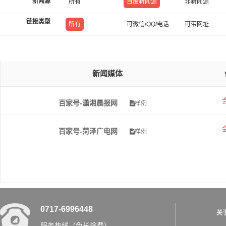
新闻源
所有
百度新闻源
非新闻源
链接类型
所有
可微信/QQ/电话
可带网址
新闻媒体
百家号-潇湘晨报网
样例
百家号-菏泽广电网
样例
0717-6996448
关
服务热线（免长途费）