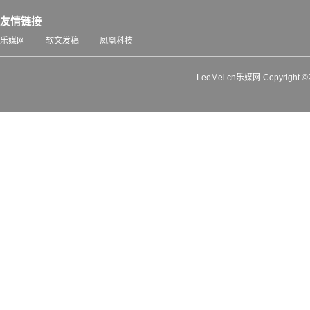
友情链接
乐媒网
软文发稿
凤凰科技
LeeMei.cn乐媒网 Copyrigh