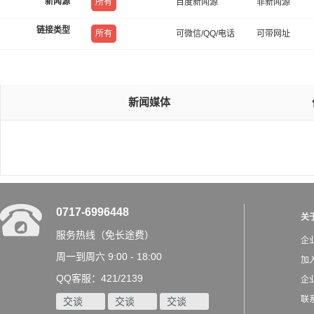
新闻源
所有
百度新闻源
非新闻源
链接类型
所有
可微信/QQ/电话
可带网址
新闻媒体
0717-6996448
关
服务热线（免长途费）
企
周一到周六 9:00 - 18:00
加
QQ客服：421/2139
企
联
交谈
交谈
交谈