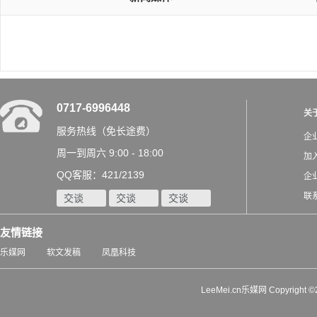
0717-6996448
关
服务热线（免长途费）
企
周一到周六 9:00 - 18:00
加
QQ客服：421/2139
企
联
交谈
交谈
交谈
友情链接
乐媒网
软文发稿
凤凰科技
LeeMei.cn乐媒网 Copyrigh