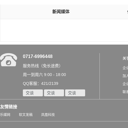
新闻媒体
0717-6996448
关
服务热线（免长途费）
企
周一到周六 9:00 - 18:00
加
QQ客服：421/2139
企
联
交谈
交谈
交谈
友情链接
乐媒网
软文发稿
凤凰科技