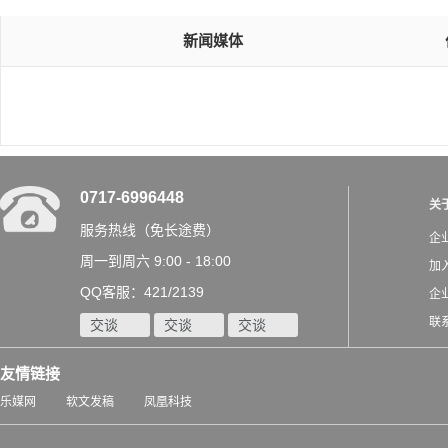
新闻媒体
0717-6996448
关
服务热线（免长途费）
企
周一到周六 9:00 - 18:00
加
QQ客服：421/2139
企
联
交谈
交谈
交谈
友情链接
乐媒网
软文发稿
凤凰科技