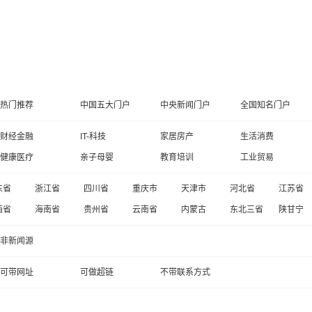
热门推荐
中国五大门户
中央新闻门户
全国知名门户
财经金融
IT-科技
家居房产
生活消费
健康医疗
亲子母婴
教育培训
工业贸易
东省
浙江省
四川省
重庆市
天津市
河北省
江苏省
西省
海南省
贵州省
云南省
内蒙古
东北三省
陕甘宁
非新闻源
可带网址
可做超链
不带联系方式