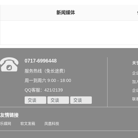
新闻媒体
0717-6996448
关
服务热线（免长途费）
企
周一到周六 9:00 - 18:00
加
QQ客服：421/2139
企
联
交谈
交谈
交谈
友情链接
乐媒网
软文发稿
凤凰科技