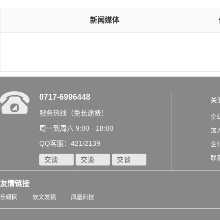
新闻媒体
0717-6996448
关
服务热线（免长途费）
企
周一到周六 9:00 - 18:00
加
QQ客服：421/2139
企
联
交谈
交谈
交谈
友情链接
乐媒网
软文发稿
凤凰科技