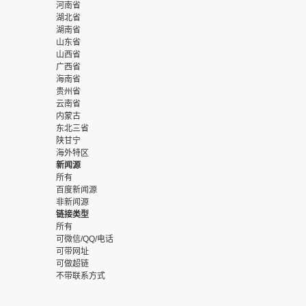
河南省
湖北省
湖南省
山东省
山西省
广西省
海南省
贵州省
云南省
内蒙古
东北三省
陕甘宁
海外特区
新闻源
所有
百度新闻源
非新闻源
链接类型
所有
可微信/QQ/电话
可带网址
可做超链
不带联系方式