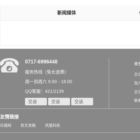
新闻媒体
0717-6996448
关
服务热线（免长途费）
企
周一到周六 9:00 - 18:00
加
QQ客服：421/2139
企
联
交谈
交谈
交谈
友情链接
乐媒网
软文发稿
凤凰科技