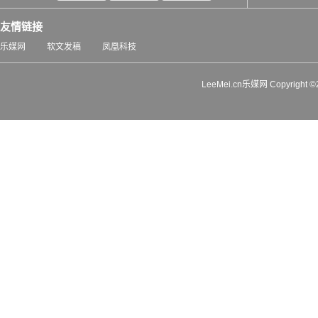
友情链接
乐媒网
软文发稿
凤凰科技
LeeMei.cn乐媒网 Copyrigh