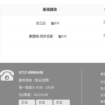
新闻媒体
长江云
样例
秦楚网-同步百家
样例
0717-6996448
关
服务热线（免长途费）
企
周一到周六 9:00 - 18:00
加
QQ客服：421/2139
企
联
交谈
交谈
交谈