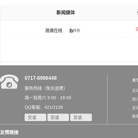
新闻媒体
港澳在线
样例
0717-6996448
关
服务热线（免长途费）
企
周一到周六 9:00 - 18:00
加
QQ客服：421/2139
企
联
交谈
交谈
交谈
友情链接