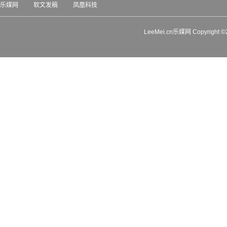
乐媒网
软文发稿
凤凰科技
LeeMei.cn乐媒网 Copyrigh